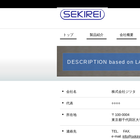
トップ
製品紹介
会社概要
DESCRIPTION based on 
会社名
株式会社ジツタ
代表
○○○○
所在地
〒100-0004
東京都千代田区大手町
連絡先
TEL. FAX.
e-mail.
info@sekire