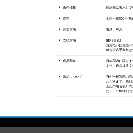
販売価格
商品毎に表示して
送料
全国一律000円[税
注文方法
電話、FAX
支払方法
[銀行振込]
お支払いは先払い
銀行振込手数料は
商品配送
日本国内に限りま
また、通常は注文
返品について
万が一運送時の商
ただきます。商品
上記の場合以外の
たら、E-mail