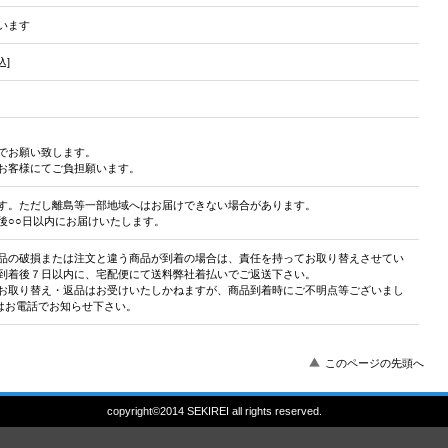
います
込]
でお願い致します。
お客様にてご負担願います。
す。ただし離島等一部地域へはお届けできない場合があります。
後○○日以内にお届けいたします。
品の破損または注文と違う商品が到着の場合は、責任を持ってお取り替えさせてい
到着後７日以内に、宅配便にて送料弊社着払いでご返送下さい。
お取り替え・返品はお受けいたしかねますが、商品到着時にご不明点等ございまし
またはお電話でお知らせ下さい。
このページの先頭へ
copyright©2014 SEKIREI all rights reserved.