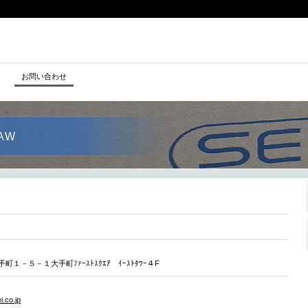
kuuhaku
お問い合わせ
LAW
１－５－１大手町ﾌｧｰｽﾄｽｸｴｱ ｲｰｽﾄﾀﾜｰ４F
i.co.jp