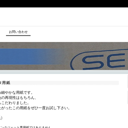
kuuhaku
お問い合わせ
タ用紙
め細やかな用紙です。
色の再現性はもちろん、
もこだわりました。
上がったこの用紙をぜひ一度お試し下さい。
紙）
インクジェット専用紙ではありません。