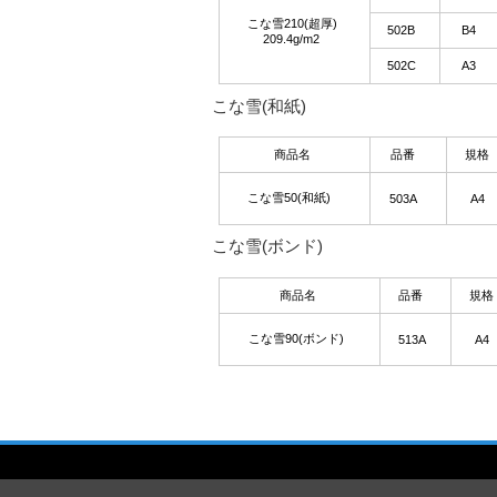
こな雪210(超厚)
502B
B4
209.4g/m2
502C
A3
こな雪(和紙)
商品名
品番
規格
こな雪50(和紙)
503A
A4
こな雪(ボンド)
商品名
品番
規格
こな雪90(ボンド)
513A
A4