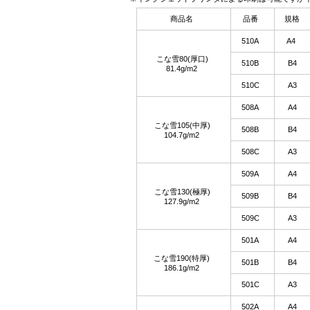
商品名
品番
規格
510A
A4
こな雪80(厚口)
510B
B4
81.4g/m2
510C
A3
508A
A4
こな雪105(中厚)
508B
B4
104.7g/m2
508C
A3
509A
A4
こな雪130(極厚)
509B
B4
127.9g/m2
509C
A3
501A
A4
こな雪190(特厚)
501B
B4
186.1g/m2
501C
A3
502A
A4