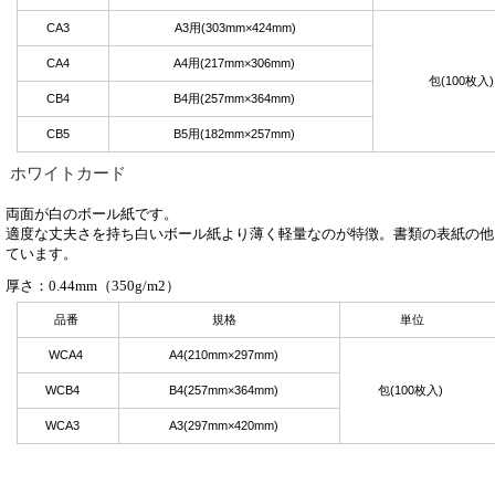
CA3
A3用(303mm×424mm)
CA4
A4用(217mm×306mm)
包(100枚入)
CB4
B4用(257mm×364mm)
CB5
B5用(182mm×257mm)
ホワイトカード
両面が白のボール紙です。
適度な丈夫さを持ち白いボール紙より薄く軽量なのが特徴。書類の表紙の他
ています。
厚さ：0.44mm（350g/m2）
品番
規格
単位
WCA4
A4(210mm×297mm)
WCB4
B4(257mm×364mm)
包(100枚入)
WCA3
A3(297mm×420mm)