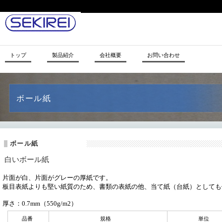
トップ
製品紹介
会社概要
お問い合わせ
ボール紙
ボール紙
白いボール紙
片面が白、片面がグレーの厚紙です。
板目表紙よりも堅い紙質のため、
書類の表紙の他、当て紙（台紙）としても
厚さ：0.7mm（550g/m2）
品番
規格
単位